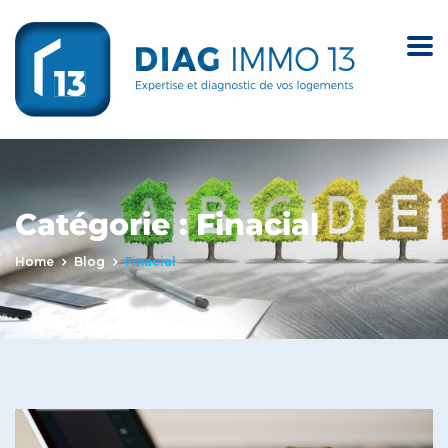
Catégorie :
Finacial
Home
Blog
Finacial